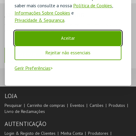
saber mais consulte a nossa
Política de Cookies
,
Informações Sobre Cookies
e
AINDA NÃO ESTOU REGISTADO
Privacidade & Segurança
.
O registo na plataforma BOL permite-lhe acompanhar as suas
compras na área de cliente.
Aceitar
Rejeitar não essenciais
REGISTAR
Gerir Preferências
LOJA
Pesquisar
Carrinho de compras
Eventos
Cartões
Produtos
Livro de Reclamações
AUTENTICAÇÃO
Login & Registo de Clientes
Minha Conta
Produtores